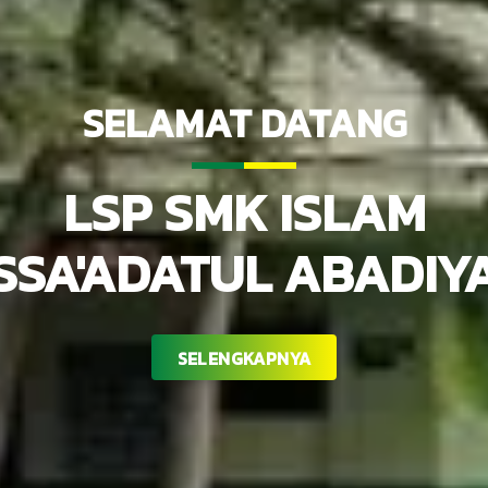
SELAMAT DATANG
LSP SMK ISLAM
SSA'ADATUL ABADIY
SELENGKAPNYA